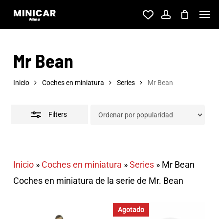
Skip
Men
account
to
Close
main
Filters
Mr Bean
content
Inicio
Coches en miniatura
Series
Mr Bean
Filters
Inicio
»
Coches en miniatura
»
Series
»
Mr Bean
Coches en miniatura de la serie de Mr. Bean
Agotado