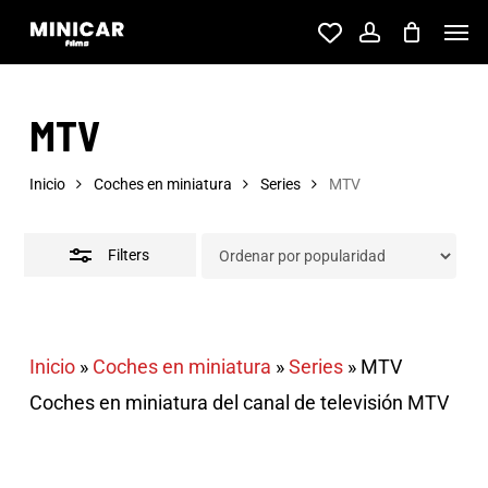
Skip
Men
account
to
Close
main
Filters
MTV
content
Inicio
Coches en miniatura
Series
MTV
Filters
Inicio
»
Coches en miniatura
»
Series
»
MTV
Coches en miniatura del canal de televisión MTV