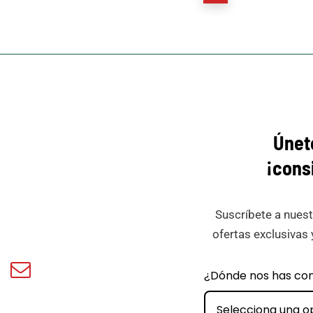
Únet
¡cons
Suscríbete a nuest
ofertas exclusivas 
book
Email
¿Dónde nos has co
ar
Minicar
Films
Selecciona una o