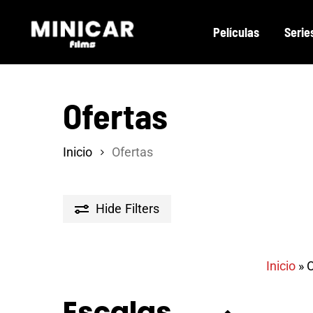
Skip
Películas
Serie
to
main
content
Ofertas
Inicio
Ofertas
Hide
Filters
Inicio
»
O
Escalas