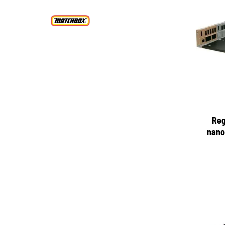
Reg
nanoe