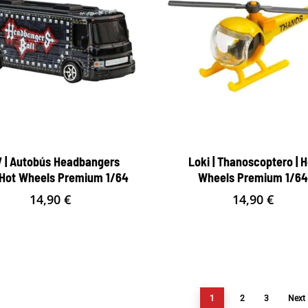
 | Autobús Headbangers
Loki | Thanoscoptero | H
| Hot Wheels Premium 1/64
Wheels Premium 1/6
14,90
€
14,90
€
1
2
3
Next