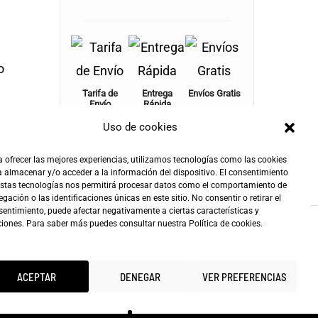
o
Tarifa de
Entrega
Envíos Gratis
Envío
Rápida
+100€
4,90€
24-72h
Uso de cookies
 ofrecer las mejores experiencias, utilizamos tecnologías como las cookies
 almacenar y/o acceder a la información del dispositivo. El consentimiento
estas tecnologías nos permitirá procesar datos como el comportamiento de
gación o las identificaciones únicas en este sitio. No consentir o retirar el
entimiento, puede afectar negativamente a ciertas características y
ciones. Para saber más puedes consultar nuestra
Política de cookies
.
ACEPTAR
DENEGAR
VER PREFERENCIAS