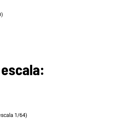
0)
 escala
:
escala 1/64)