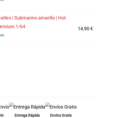
atles | Submarino amarillo | Hot
remium 1/64
14,90
€
ias
vío
Entrega Rápida
Envíos Gratis