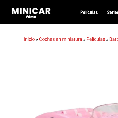
Skip
Películas
Serie
to
main
content
Inicio
»
Coches en miniatura
»
Películas
»
Bar