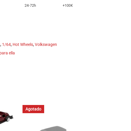
24-72h
+100€
s
,
1/64
,
Hot Wheels
,
Volkswagen
para ella
Agotado