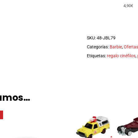
4,90€
SKU:
48-JBL79
Categorías:
Barbie
,
Oferta
Etiquetas:
regalo cinéfilos
,
damos…
o