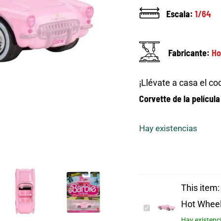
Escala:
1/64
Fabricante:
Ho
¡Llévate a casa el co
Corvette de la películ
Hay existencias
This item:
Hot Whee
Barbie
Hay existenc