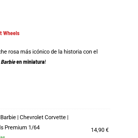
t Wheels
che rosa más icónico de la historia con el
a
Barbie
en miniatura
!
Barbie | Chevrolet Corvette |
ls Premium 1/64
14,90
€
ias