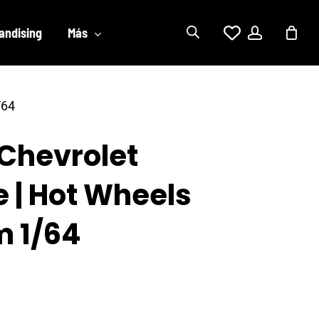
account
andising
Más
/64
 Chevrolet
 | Hot Wheels
 1/64