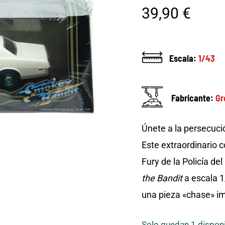
39,90
€
Escala:
1/43
Fabricante:
Gr
Únete a la persecuci
Este extraordinario 
Fury de la Policía de
the Bandit
a escala 1
una pieza «chase» im
Solo quedan 1 dispon