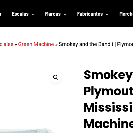
s
Escalas
Marcas
Fabricantes
Merch
ciales
»
Green Machine
»
Smokey and the Bandit | Plymout
Smokey 
Plymout
Mississi
Machine 