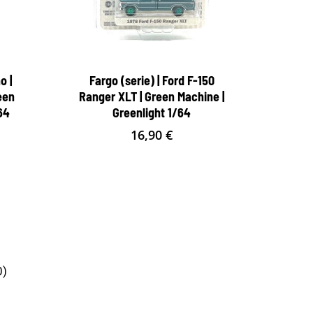
o |
Fargo (serie) | Ford F-150
een
Ranger XLT | Green Machine |
64
Greenlight 1/64
16,90
€
0)