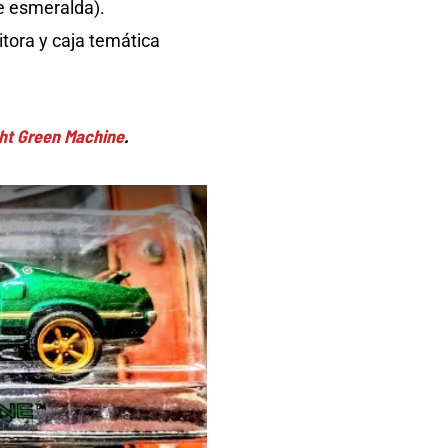
e esmeralda).
itora y caja temática
ght Green Machine
.