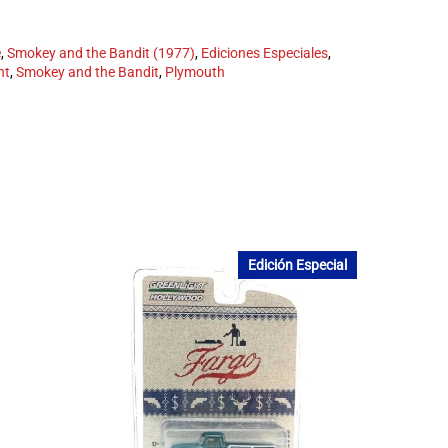
e
,
Smokey and the Bandit (1977)
,
Ediciones Especiales
,
ht
,
Smokey and the Bandit
,
Plymouth
Edición Especial