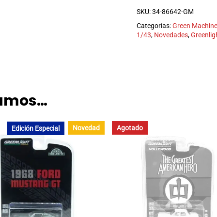
SKU:
34-86642-GM
Categorías:
Green Machin
1/43
,
Novedades
,
Greenlig
damos…
Novedad
Agotado
Edición Especial