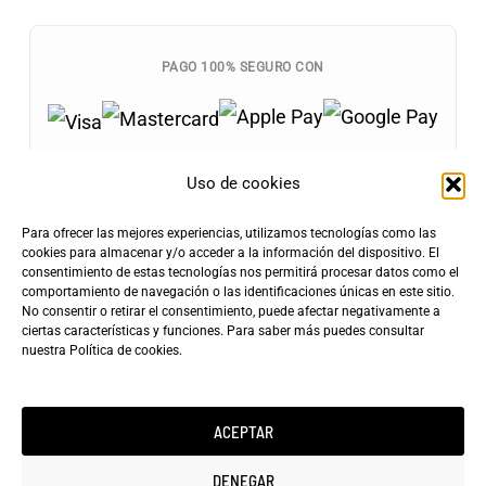
PAGO 100% SEGURO CON
Uso de cookies
Para ofrecer las mejores experiencias, utilizamos tecnologías como las
Envíos Gratis
cookies para almacenar y/o acceder a la información del dispositivo. El
+100€
consentimiento de estas tecnologías nos permitirá procesar datos como el
Tarifa de Envío
Entrega Rápida
comportamiento de navegación o las identificaciones únicas en este sitio.
4,90€
24-72h
No consentir o retirar el consentimiento, puede afectar negativamente a
ciertas características y funciones. Para saber más puedes consultar
nuestra
Política de cookies
.
ACEPTAR
Copyright ©2025 minicarfilms.com
DENEGAR