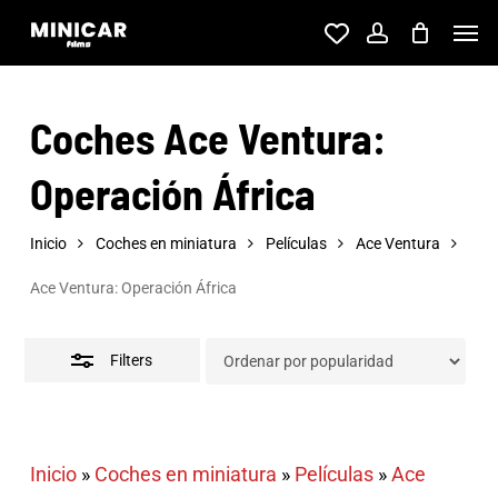
Skip
Men
account
to
Close
main
Filters
Coches Ace Ventura:
content
Operación África
Inicio
Coches en miniatura
Películas
Ace Ventura
Ace Ventura: Operación África
Filters
Inicio
»
Coches en miniatura
»
Películas
»
Ace