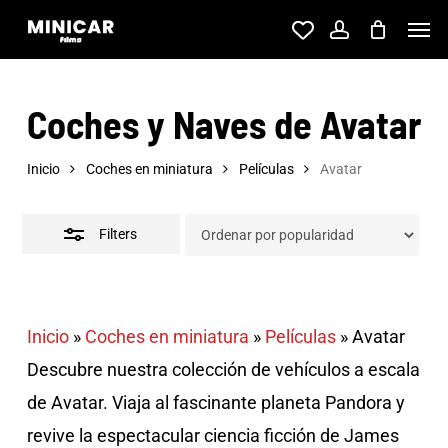
Skip
Men
account
to
Close
main
Filters
Coches y Naves de Avatar
content
Inicio
Coches en miniatura
Películas
Avatar
Filters
Inicio
»
Coches en miniatura
»
Películas
»
Avatar
Descubre nuestra colección de vehículos a escala
de Avatar. Viaja al fascinante planeta Pandora y
revive la espectacular ciencia ficción de James