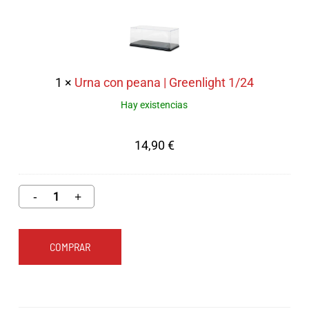
con
peana
|
Greenlight
1
×
Urna con peana | Greenlight 1/24
1/24
Hay existencias
14,90
€
COMPRAR