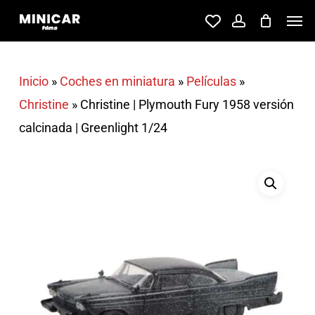
Skip
Men
account
to
main
content
Inicio
»
Coches en miniatura
»
Películas
»
Christine
»
Christine | Plymouth Fury 1958 versión
calcinada | Greenlight 1/24