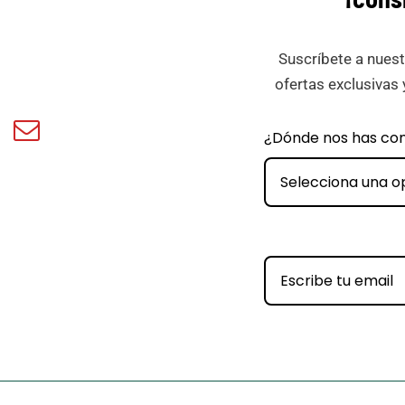
Suscríbete a nuest
ofertas exclusivas 
book
Email
¿Dónde nos has co
ar
Minicar
Films
Selecciona una o