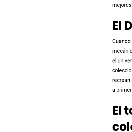
mejores 
El 
Cuando h
mecánica
el unive
coleccio
recrean 
a primer
El 
col