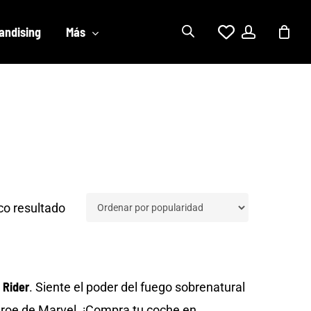
account
andising
Más
co resultado
 Rider
. Siente el poder del fuego sobrenatural
ihéroe de Marvel. ¡Compra tu coche en