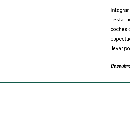
Integrar
destacan
coches c
espectac
llevar p
Descubre