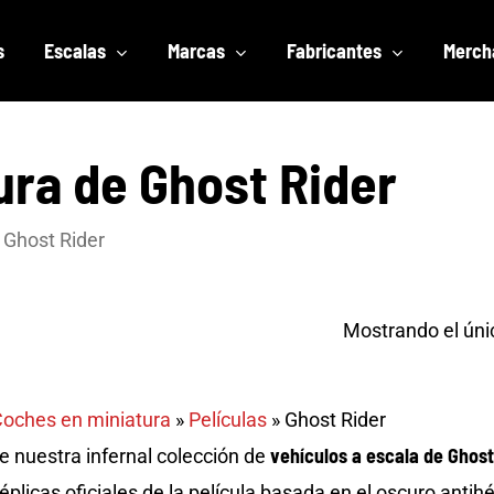
s
Escalas
Marcas
Fabricantes
Merch
ura de Ghost Rider
Ghost Rider
Mostrando el úni
oches en miniatura
»
Películas
»
Ghost Rider
vehículos a escala de Ghost
 nuestra infernal colección de
réplicas oficiales de la película basada en el oscuro ant