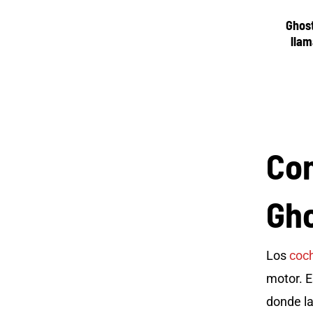
Ghost
llam
Com
Gho
Los
coch
motor. E
donde la