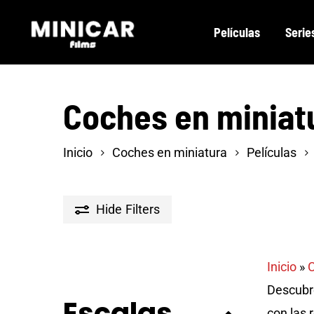
Skip
Películas
Serie
to
main
content
Coches en miniat
Inicio
Coches en miniatura
Películas
Hide
Filters
Inicio
»
C
Descubre
Escalas
con las 