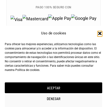
PAGO 100% SEGURO CON
Uso de cookies
Para ofrecer las mejores experiencias, utilizamos tecnologías como las
Envíos Gratis
cookies para almacenar y/o acceder a la información del dispositivo. El
+100€
consentimiento de estas tecnologías nos permitirá procesar datos como el
Tarifa de Envío
Entrega Rápida
comportamiento de navegación o las identificaciones únicas en este sitio.
4,90€
24-72h
No consentir o retirar el consentimiento, puede afectar negativamente a
ciertas características y funciones. Para saber más puedes consultar
nuestra
Política de cookies
.
ACEPTAR
Copyright ©2025 minicarfilms.com
DENEGAR