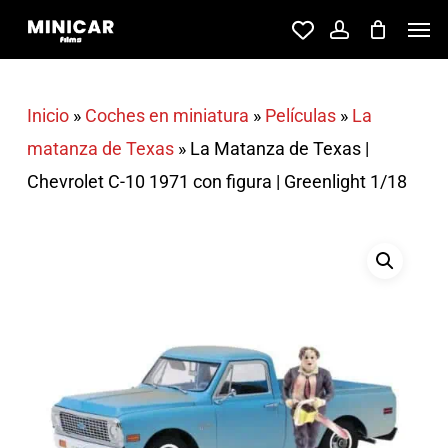
Skip
Men
account
to
main
content
Inicio
»
Coches en miniatura
»
Películas
»
La
matanza de Texas
»
La Matanza de Texas |
Chevrolet C-10 1971 con figura | Greenlight 1/18