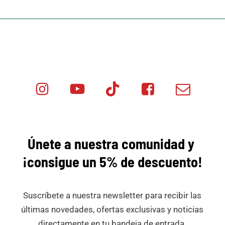
Instagram
Youtube
Tik
Facebook
Email
Minicar
Tok
Minicar
Minicar
Films
Films
Films
Únete a nuestra comunidad y
¡consigue
un 5% de descuento!
Suscríbete a nuestra newsletter para recibir las
últimas novedades, ofertas exclusivas y noticias
directamente en tu bandeja de entrada.