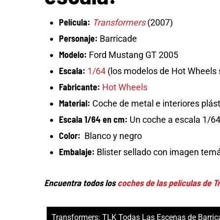
Película:
Transformers
(2007)
Personaje:
Barricade
Modelo:
Ford Mustang GT 2005
Escala:
1/64
(los modelos de Hot Wheels s
Fabricante:
Hot Wheels
Material:
Coche de metal e interiores plás
Escala 1/64 en cm:
Un coche a escala 1/64 
Color:
Blanco y negro
Embalaje:
Blister sellado con imagen temá
Encuentra todos los
coches de las películas de 
Transformers: TLK Todas Las Escenas de Barri