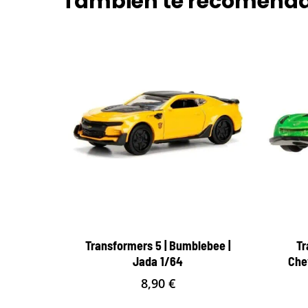
También te recomen
Transformers 5 | Bumblebee |
Tr
Jada 1/64
Che
8,90
€