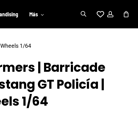
account
andising
Más
t Wheels 1/64
rmers | Barricade
tang GT Policía |
els 1/64