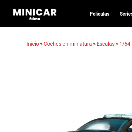
Skip
Películas
Serie
to
main
content
Inicio
»
Coches en miniatura
»
Escalas
»
1/64