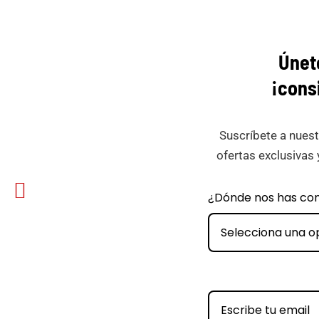
Únet
¡cons
Suscríbete a nuest
ofertas exclusivas 
book
Email
¿Dónde nos has co
ar
Minicar
Films
Selecciona una o