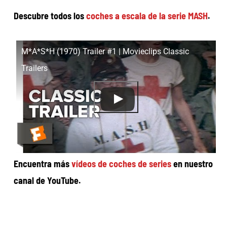
Descubre todos los
coches a escala de la serie MASH
.
M*A*S*H (1970) Trailer #1 | Movieclips Classic
Trailers
Encuentra más
vídeos de coches de series
en nuestro
canal de YouTube.