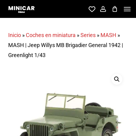
Skip
Men
account
to
main
content
Inicio
»
Coches en miniatura
»
Series
»
MASH
»
MASH | Jeep Willys MB Brigadier General 1942 |
Greenlight 1/43