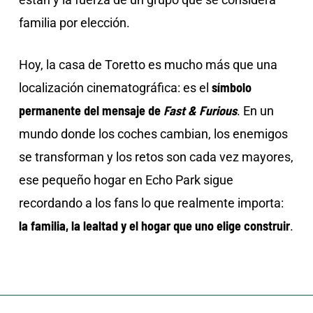
familia por elección.
Hoy, la casa de Toretto es mucho más que una
símbolo
localización cinematográfica: es el
permanente del mensaje de
Fast & Furious
. En un
mundo donde los coches cambian, los enemigos
se transforman y los retos son cada vez mayores,
ese pequeño hogar en Echo Park sigue
recordando a los fans lo que realmente importa:
la familia, la lealtad y el hogar que uno elige construir
.