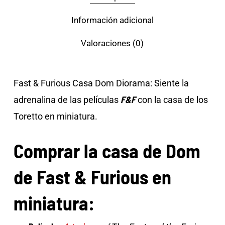
Información adicional
Valoraciones (0)
Fast & Furious Casa Dom Diorama: Siente la
F&F
adrenalina de las películas
con la casa de los
Toretto en miniatura.
Comprar la casa de Dom
de Fast & Furious en
miniatura: