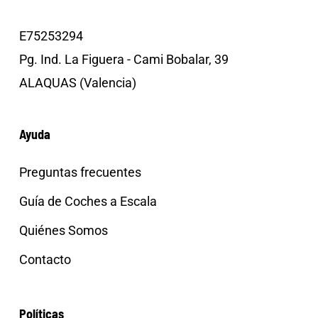
E75253294
Pg. Ind. La Figuera - Cami Bobalar, 39
ALAQUAS (Valencia)
Ayuda
Preguntas frecuentes
Guía de Coches a Escala
Quiénes Somos
Contacto
Políticas