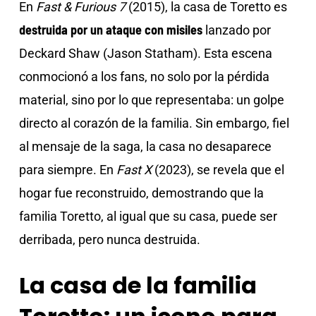
En
Fast & Furious 7
(2015), la casa de Toretto es
destruida por un ataque con misiles
lanzado por
Deckard Shaw (Jason Statham). Esta escena
conmocionó a los fans, no solo por la pérdida
material, sino por lo que representaba: un golpe
directo al corazón de la familia. Sin embargo, fiel
al mensaje de la saga, la casa no desaparece
para siempre. En
Fast X
(2023), se revela que el
hogar fue reconstruido, demostrando que la
familia Toretto, al igual que su casa, puede ser
derribada, pero nunca destruida.
La casa de la familia