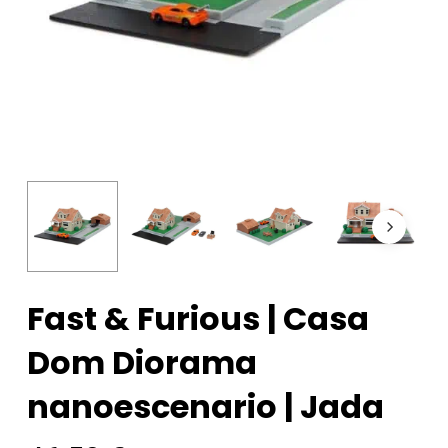
Fast & Furious | Casa
Dom Diorama
nanoescenario | Jada