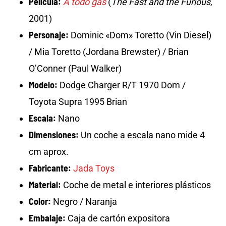
Película:
A todo gas
(
The Fast and the Furious
,
2001)
Personaje:
Dominic «Dom» Toretto (Vin Diesel)
/ Mia Toretto (Jordana Brewster) / Brian
O’Conner (Paul Walker)
Modelo:
Dodge Charger R/T 1970 Dom /
Toyota Supra
1995 Brian
Escala:
Nano
D
imensiones:
Un coche a escala nano mide 4
cm aprox.
Fabricante:
Jada Toys
Material:
Coche de metal e interiores plásticos
Color:
Negro / Naranja
Embalaje:
Caja de cartón expositora