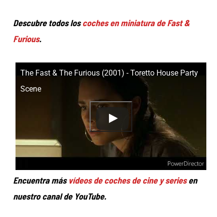
Descubre todos los
coches en miniatura de Fast &
Furious
.
The Fast & The Furious (2001) - Toretto House Party
Scene
Encuentra más
vídeos de coches de cine y series
en
nuestro canal de YouTube.