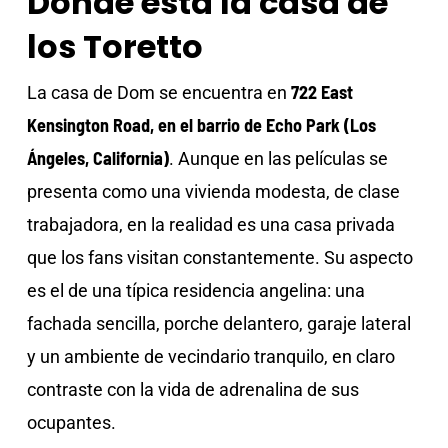
Dónde está la casa de
los Toretto
722 East
La casa de Dom se encuentra en
Kensington Road, en el barrio de Echo Park (Los
Ángeles, California)
. Aunque en las películas se
presenta como una vivienda modesta, de clase
trabajadora, en la realidad es una casa privada
que los fans visitan constantemente. Su aspecto
es el de una típica residencia angelina: una
fachada sencilla, porche delantero, garaje lateral
y un ambiente de vecindario tranquilo, en claro
contraste con la vida de adrenalina de sus
ocupantes.