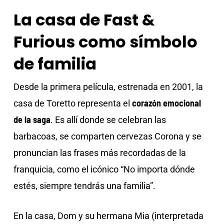
La casa de Fast &
Furious como símbolo
de familia
Desde la primera película, estrenada en 2001, la
corazón emocional
casa de Toretto representa el
de la saga
. Es allí donde se celebran las
barbacoas, se comparten cervezas Corona y se
pronuncian las frases más recordadas de la
franquicia, como el icónico “No importa dónde
estés, siempre tendrás una familia”.
En la casa, Dom y su hermana Mia (interpretada