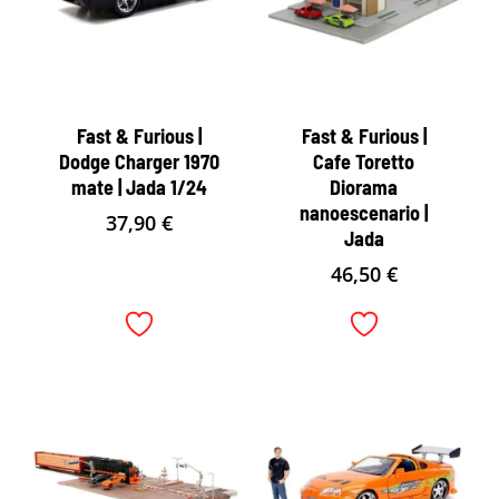
Fast & Furious |
Fast & Furious |
Dodge Charger 1970
Cafe Toretto
mate | Jada 1/24
Diorama
nanoescenario |
37,90
€
Jada
46,50
€