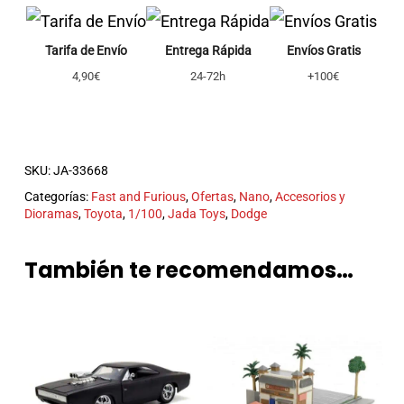
Tarifa de Envío
Entrega Rápida
Envíos Gratis
4,90€
24-72h
+100€
SKU:
JA-33668
Categorías:
Fast and Furious
,
Ofertas
,
Nano
,
Accesorios y
Dioramas
,
Toyota
,
1/100
,
Jada Toys
,
Dodge
También te recomendamos…