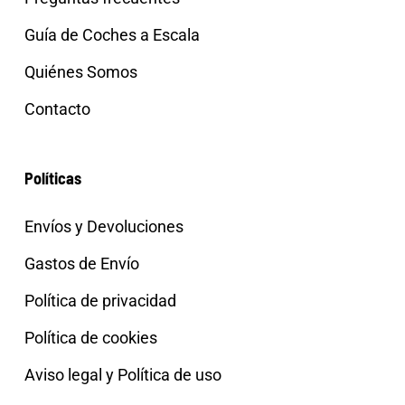
Guía de Coches a Escala
Quiénes Somos
Contacto
Políticas
Envíos y Devoluciones
Gastos de Envío
Política de privacidad
Política de cookies
Aviso legal y Política de uso