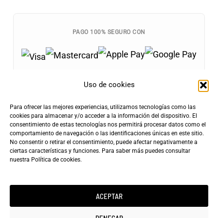
PAGO 100% SEGURO CON
Uso de cookies
Para ofrecer las mejores experiencias, utilizamos tecnologías como las
Envíos Gratis
cookies para almacenar y/o acceder a la información del dispositivo. El
+100€
consentimiento de estas tecnologías nos permitirá procesar datos como el
Tarifa de Envío
Entrega Rápida
comportamiento de navegación o las identificaciones únicas en este sitio.
4,90€
24-72h
No consentir o retirar el consentimiento, puede afectar negativamente a
ciertas características y funciones. Para saber más puedes consultar
nuestra
Política de cookies
.
ACEPTAR
Copyright ©2025 minicarfilms.com
DENEGAR