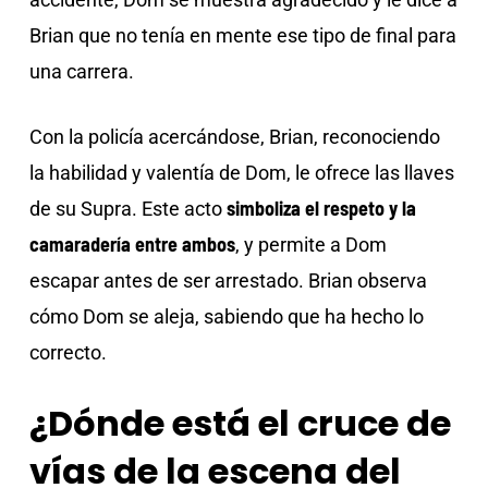
Brian que no tenía en mente ese tipo de final para
una carrera.
Con la policía acercándose, Brian, reconociendo
la habilidad y valentía de Dom, le ofrece las llaves
simboliza el respeto y la
de su Supra. Este acto
camaradería entre ambos
, y permite a Dom
escapar antes de ser arrestado. Brian observa
cómo Dom se aleja, sabiendo que ha hecho lo
correcto.
¿Dónde está el cruce de
vías de la escena del