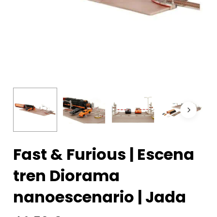
Fast & Furious | Escena
tren Diorama
nanoescenario | Jada