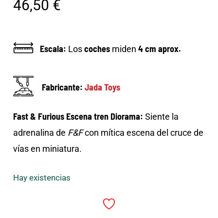
46,50
€
Escala:
coches
4 cm aprox.
Los
miden
Fabricante:
Jada Toys
Fast & Furious Escena tren Diorama:
Siente la
adrenalina de
F&F
con mítica escena del cruce de
vías en miniatura.
Hay existencias