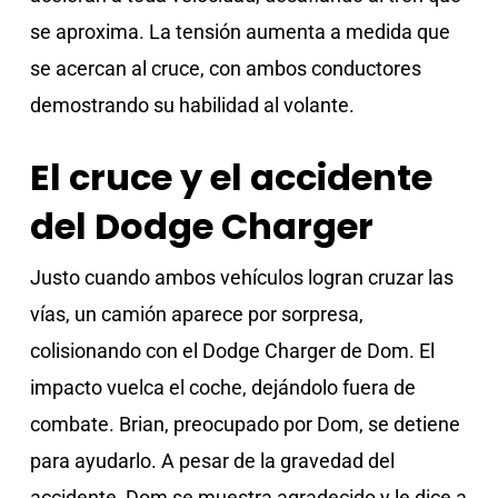
se aproxima. La tensión aumenta a medida que
se acercan al cruce, con ambos conductores
demostrando su habilidad al volante.
El cruce y el accidente
del Dodge Charger
Justo cuando ambos vehículos logran cruzar las
vías, un camión aparece por sorpresa,
colisionando con el Dodge Charger de Dom. El
impacto vuelca el coche, dejándolo fuera de
combate. Brian, preocupado por Dom, se detiene
para ayudarlo. A pesar de la gravedad del
accidente, Dom se muestra agradecido y le dice a