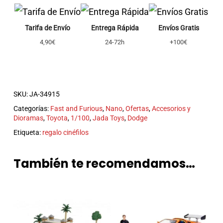
Tarifa de Envío
Entrega Rápida
Envíos Gratis
4,90€
24-72h
+100€
SKU:
JA-34915
Categorías:
Fast and Furious
,
Nano
,
Ofertas
,
Accesorios y
Dioramas
,
Toyota
,
1/100
,
Jada Toys
,
Dodge
Etiqueta:
regalo cinéfilos
También te recomendamos…