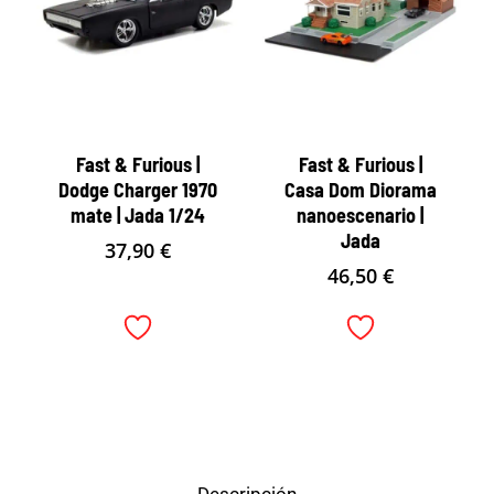
Fast & Furious |
Fast & Furious |
Dodge Charger 1970
Casa Dom Diorama
mate | Jada 1/24
nanoescenario |
Jada
37,90
€
46,50
€