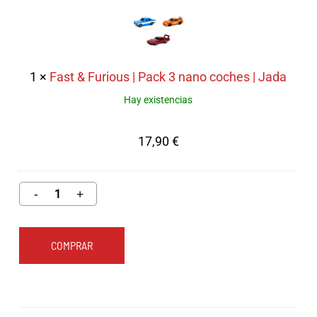
&
Furious
|
Pack
1
×
Fast & Furious | Pack 3 nano coches | Jada
3
Hay existencias
nano
17,90
€
coches
|
Jada
COMPRAR