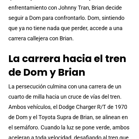
enfrentamiento con Johnny Tran, Brian decide
seguir a Dom para confrontarlo. Dom, sintiendo
que ya no tiene nada que perder, accede a una
carrera callejera con Brian.
La carrera hacia el tren
de Dom y Brian
La persecución culmina con una carrera de un
cuarto de milla hacia un cruce de vías del tren.
Ambos vehículos, el Dodge Charger R/T de 1970
de Dom y el Toyota Supra de Brian, se alinean en
el semáforo. Cuando la luz se pone verde, ambos
aceleran a toda velocidad, desafiando al tren que