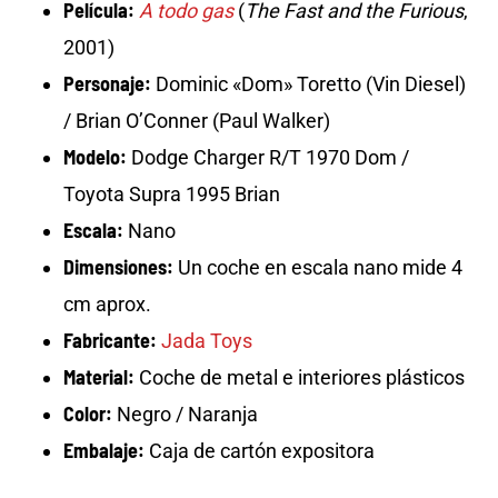
Película:
A todo gas
(
The Fast and the Furious
,
2001)
Personaje:
Dominic «Dom» Toretto (Vin Diesel)
/ Brian O’Conner (Paul Walker)
Modelo:
Dodge Charger R/T 1970 Dom /
Toyota Supra
1995 Brian
Escala:
Nano
Dimensiones:
Un coche en escala nano mide 4
cm aprox.
Fabricante:
Jada Toys
Material:
Coche de metal e interiores plásticos
Color:
Negro / Naranja
Embalaje:
Caja de cartón expositora