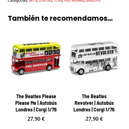
Categorías:
MTV
,
Ofertas
,
1/64
,
Hot Wheels
,
Bedford
También te recomendamos…
The Beatles Please
The Beatles
Please Me | Autobús
Revolver | Autobús
Londres | Corgi 1/76
Londres | Corgi 1/76
27,90
€
27,90
€