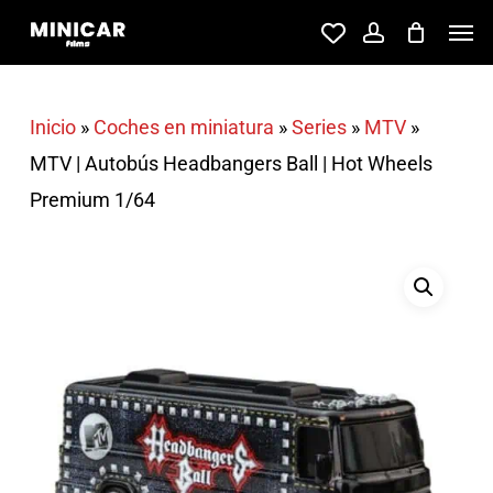
Skip
Men
account
to
main
content
Inicio
»
Coches en miniatura
»
Series
»
MTV
»
MTV | Autobús Headbangers Ball | Hot Wheels
Premium 1/64