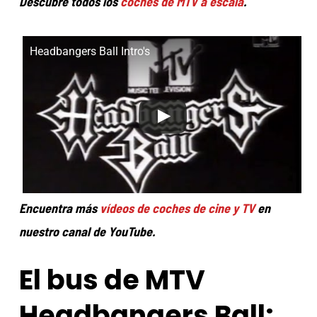
Descubre todos los
coches de MTV a escala
.
Headbangers Ball Intro's
Encuentra más
vídeos de coches de cine y TV
en
nuestro canal de YouTube.
El bus de MTV
Headbangers Ball: